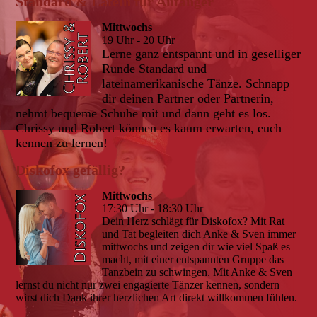
Standard & Latein für Anfänger
Mittwochs
19 Uhr - 20 Uhr
Lerne ganz entspannt und in geselliger
Runde Standard und
lateinamerikanische Tänze. Schnapp
dir deinen Partner oder Partnerin,
nehmt bequeme Schuhe mit und dann geht es los.
Chrissy und Robert können es kaum erwarten, euch
kennen zu lernen!
Diskofox gefällig?
Mittwochs
17:30 Uhr - 18:30 Uhr
Dein Herz schlägt für Diskofox? Mit Rat
und Tat begleiten dich Anke & Sven immer
mittwochs und zeigen dir wie viel Spaß es
macht, mit einer entspannten Gruppe das
Tanzbein zu schwingen. Mit Anke & Sven
lernst du nicht nur zwei engagierte Tänzer kennen, sondern
wirst dich Dank ihrer herzlichen Art direkt willkommen fühlen.