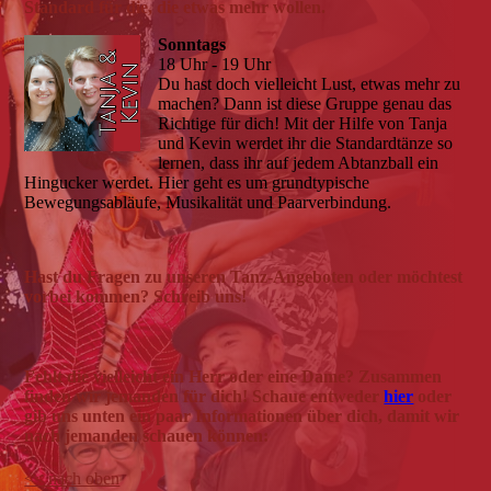
Standard für die, die etwas mehr wollen.
Sonntags
18 Uhr - 19 Uhr
Du hast doch vielleicht Lust, etwas mehr zu
machen? Dann ist diese Gruppe genau das
Richtige für dich! Mit der Hilfe von Tanja
und Kevin werdet ihr die Standardtänze so
lernen, dass ihr auf jedem Abtanzball ein
Hingucker werdet. Hier geht es um grundtypische
Bewegungsabläufe, Musikalität und Paarverbindung.
Hast du Fragen zu unseren Tanz-Angeboten oder möchtest
vorbei kommen? Schreib uns!
Fehlt die vielleicht ein Herr oder eine Dame? Zusammen
finden wir jemanden für dich! Schaue entweder
hier
oder
gib uns unten ein paar Informationen über dich, damit wir
nach jemanden schauen können:
<< nach oben