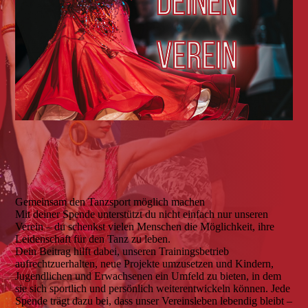
Gemeinsam den Tanzsport möglich machen
Mit deiner Spende unterstützt du nicht einfach nur unseren
Verein – du schenkst vielen Menschen die Möglichkeit, ihre
Leidenschaft für den Tanz zu leben.
Dein Beitrag hilft dabei, unseren Trainingsbetrieb
aufrechtzuerhalten, neue Projekte umzusetzen und Kindern,
Jugendlichen und Erwachsenen ein Umfeld zu bieten, in dem
sie sich sportlich und persönlich weiterentwickeln können. Jede
Spende trägt dazu bei, dass unser Vereinsleben lebendig bleibt –