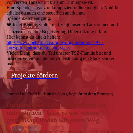
vom ersten Tanzschritt bis zum Turnierparkett.
Eine Spende ist ganz unkompliziert online möglich. Natürlich
erhältst du auch eine steuerlich anerkannte
Spendenbescheinigung.
❤️ Jeder Beitrag zählt – und zeigt unseren Tänzerinnen und
Tänzern, dass ihre Begeisterung Unterstützung erfährt.
Hier kannst du direkt helfen:
https://www.betterplace.org/de/organisations/77915-
tanzsportzentrum-delmenhorst-e-v
Vielen Dank, dass du Teil unserer TSZ-Familie bist und
unseren Verein mit deiner Unterstützung ein Stück stärker
machst.
Projekte fördern
(externer Link: Durch Klick auf das Logo gelangst du auf deren Homepage)
Du planst das TSZ Delmenhorst zu
unterstützen? Lass es uns wissen -
gemeinsam finden wir einen Weg.
(Dies geht selbstverständlich auch anonym und wir können Spendebescheinigungen