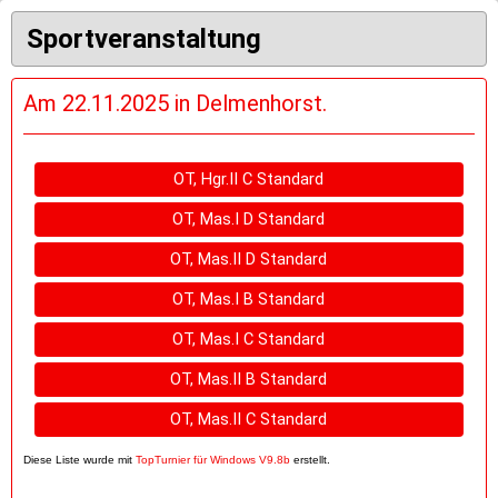
Sportveranstaltung
Am 22.11.2025 in Delmenhorst.
OT, Hgr.II C Standard
OT, Mas.I D Standard
OT, Mas.II D Standard
OT, Mas.I B Standard
OT, Mas.I C Standard
OT, Mas.II B Standard
OT, Mas.II C Standard
Diese Liste wurde mit
TopTurnier für Windows V9.8b
erstellt.