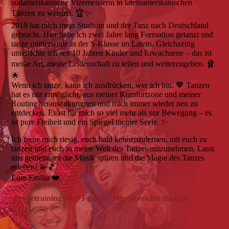
südamerikanische Vizemeisterin in lateinamerikanischen
Tänzen zu werden. 🏆✨
2018 hat mich mein Studium und der Tanz nach Deutschland
gebracht. Hier habe ich zwei Jahre lang Formation getanzt und
tanze mittlerweile in der S-Klasse im Latein. Gleichzeitig
unterrichte ich seit 10 Jahren Kinder und Erwachsene – das ist
meine Art, meine Leidenschaft zu teilen und weiterzugeben. 🩰
🌟
Wenn ich tanze, kann ich ausdrücken, wer ich bin. 💖 Tanzen
hat es mir ermöglicht, aus meiner Komfortzone und meiner
Routine herauszukommen und mich immer wieder neu zu
entdecken. Es ist für mich so viel mehr als nur Bewegung – es
ist pure Freiheit und ein Spiegel meiner Seele. ✨
Ich freue mich riesig, euch bald kennenzulernen, mit euch zu
tanzen und euch in meine Welt des Tanzes mitzunehmen. Lasst
uns gemeinsam die Musik spüren und die Magie des Tanzes
erleben! 💫🎵
Eure Emilia ❤️
Probetraining oder Fragen? Hier erreichst du uns.