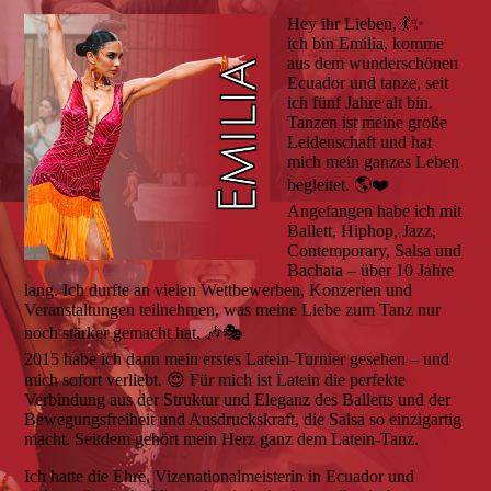
Hey ihr Lieben, 💃✨
ich bin Emilia, komme
aus dem wunderschönen
Ecuador und tanze, seit
ich fünf Jahre alt bin.
Tanzen ist meine große
Leidenschaft und hat
mich mein ganzes Leben
begleitet. 🌎❤️
Angefangen habe ich mit
Ballett, Hiphop, Jazz,
Contemporary, Salsa und
Bachata – über 10 Jahre
lang. Ich durfte an vielen Wettbewerben, Konzerten und
Veranstaltungen teilnehmen, was meine Liebe zum Tanz nur
noch stärker gemacht hat. 🎶🎭
2015 habe ich dann mein erstes Latein-Turnier gesehen – und
mich sofort verliebt. 😍 Für mich ist Latein die perfekte
Verbindung aus der Struktur und Eleganz des Balletts und der
Bewegungsfreiheit und Ausdruckskraft, die Salsa so einzigartig
macht. Seitdem gehört mein Herz ganz dem Latein-Tanz.
Ich hatte die Ehre, Vizenationalmeisterin in Ecuador und