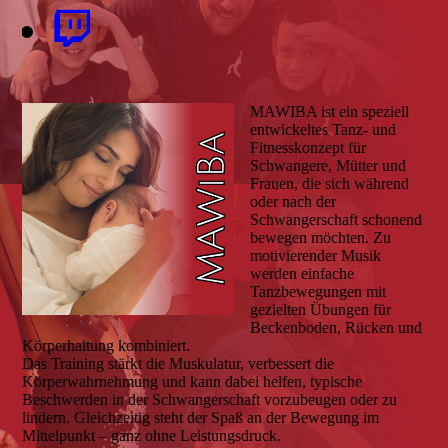
MAWIBA ist ein speziell
entwickeltes Tanz- und
Fitnesskonzept für
Schwangere, Mütter und
Frauen, die sich während
oder nach der
Schwangerschaft schonend
bewegen möchten. Zu
motivierender Musik
werden einfache
Tanzbewegungen mit
gezielten Übungen für
Beckenboden, Rücken und
Körperhaltung kombiniert.
Das Training stärkt die Muskulatur, verbessert die
Körperwahrnehmung und kann dabei helfen, typische
Beschwerden in der Schwangerschaft vorzubeugen oder zu
lindern. Gleichzeitig steht der Spaß an der Bewegung im
Mittelpunkt – ganz ohne Leistungsdruck.