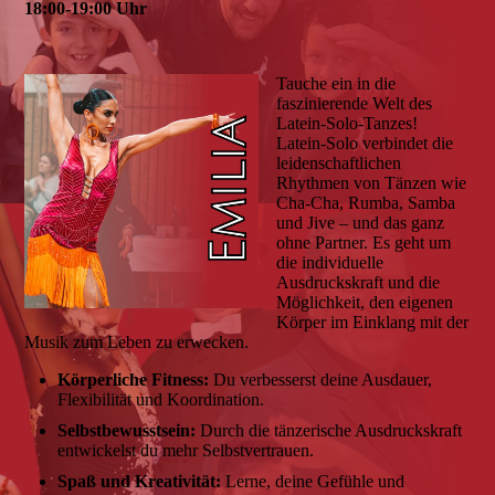
18:00-19:00 Uhr
Tauche ein in die
faszinierende Welt des
Latein-Solo-Tanzes!
Latein-Solo verbindet die
leidenschaftlichen
Rhythmen von Tänzen wie
Cha-Cha, Rumba, Samba
und Jive – und das ganz
ohne Partner. Es geht um
die individuelle
Ausdruckskraft und die
Möglichkeit, den eigenen
Körper im Einklang mit der
Musik zum Leben zu erwecken.
Körperliche Fitness:
Du verbesserst deine Ausdauer,
Flexibilität und Koordination.
Selbstbewusstsein:
Durch die tänzerische Ausdruckskraft
entwickelst du mehr Selbstvertrauen.
Spaß und Kreativität:
Lerne, deine Gefühle und