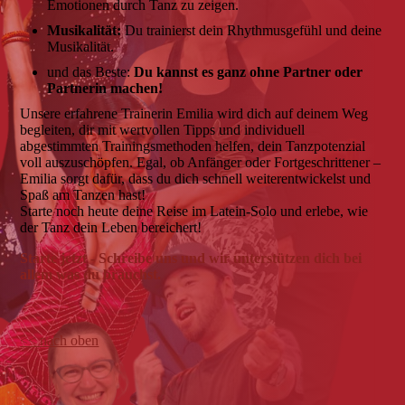
Emotionen durch Tanz zu zeigen.
Musikalität:
Du trainierst dein Rhythmusgefühl und deine
Musikalität.
und das Beste:
Du kannst es ganz ohne Partner oder
Partnerin mache
n!
Unsere erfahrene Trainerin Emilia wird dich auf deinem Weg
begleiten, dir mit wertvollen Tipps und individuell
abgestimmten Trainingsmethoden helfen, dein Tanzpotenzial
voll auszuschöpfen. Egal, ob Anfänger oder Fortgeschrittener –
Emilia sorgt dafür, dass du dich schnell weiterentwickelst und
Spaß am Tanzen hast!
Starte noch heute deine Reise im Latein-Solo und erlebe, wie
der Tanz dein Leben bereichert!
Starte jetzt - Schreibe uns und wir unterstützen dich bei
allem was du brauchst.
<< nach oben