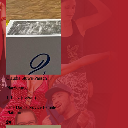
Claudia Stüwe-Paesch
Platzierung:
1. Platz (overall)
Line Dance Novice Female
Platinum