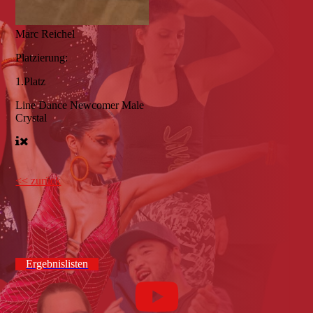
Marc Reichel
Platzierung:
1.Platz
Line Dance Newcomer Male
Crystal
<< zurück
Ergebnislisten