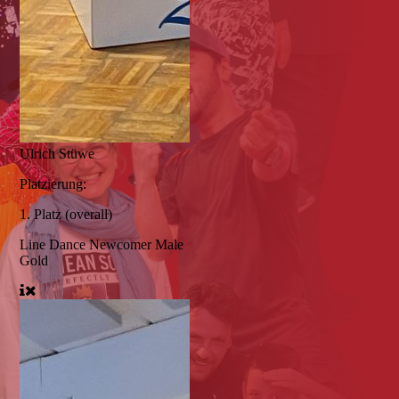
Ulrich Stüwe
Platzierung:
1. Platz (overall)
Line Dance Newcomer Male
Gold